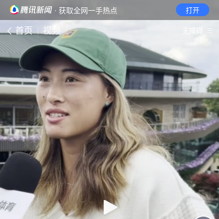
· 获取全网一手热点
打开
首页
视频
无障碍