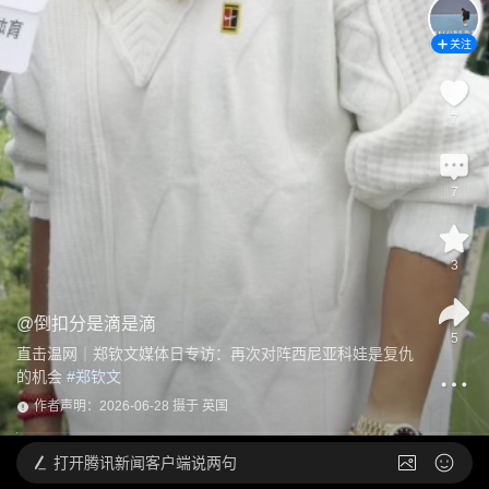
关注
7
7
3
@
倒扣分是滴是滴
5
直击温网｜郑钦文媒体日专访：再次对阵西尼亚科娃是复仇
的机会
 #
郑钦文
作者声明：2026-06-28 摄于 英国
打开
腾讯新闻客户端说两句