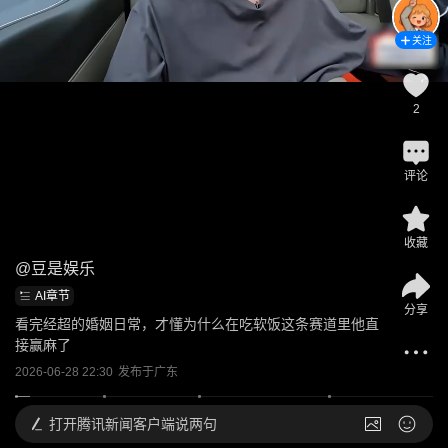
关注
2
评论
收藏
@
豆是娱乐
AI章节
分享
看完经超的婚姻日常，才懂为什么在吃软饭这条赛道里他直
接赢麻了
2026-06-28 22:30
发布于
广东
打开
腾讯新闻客户端说两句