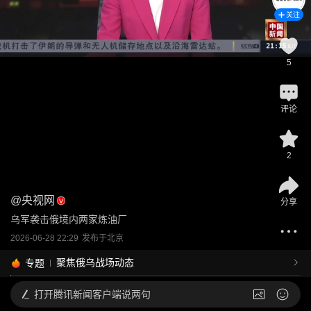
关注
5
评论
2
@
央视网
分享
乌军袭击俄境内两家炼油厂
2026-06-28 22:29
发布于
北京
聚焦俄乌战场动态
专题
打开
腾讯新闻客户端说两句