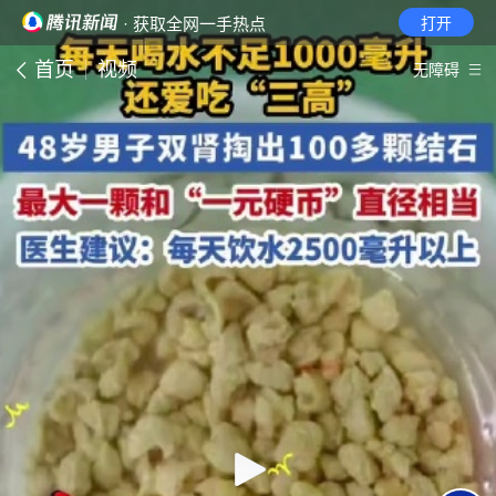
· 获取全网一手热点
打开
首页
视频
无障碍