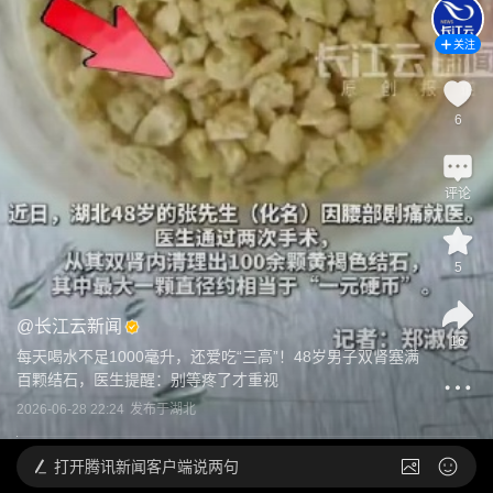
关注
6
评论
5
@
长江云新闻
16
每天喝水不足1000毫升，还爱吃“三高”！48岁男子双肾塞满
百颗结石，医生提醒：别等疼了才重视
2026-06-28 22:24
发布于
湖北
打开
腾讯新闻客户端说两句