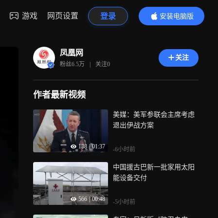
游戏
网页设置
登录
安装电脑版
内容更精彩
凤凰网
关注
粉丝
6.5万
|
关注
0
作者最新视频
美媒：美军参联会主席考虑
退出伊战方案
188
|
01:37
-6小时前
中国援古巴新一批家用太阳
能设备交付
566
|
00:48
-5小时前