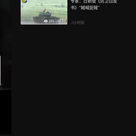
专家：日新版《防卫白皮
书》“贼喊捉贼”
181
|
01:13
-5小时前