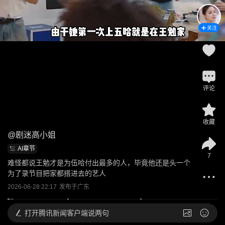
关注
评论
收藏
@
剧迷高小姐
AI章节
7
难怪都说王勉才是为伍哈付出最多的人，毕竟他还是头一个
为了录节目把家都搭进去的艺人
2026-06-28 22:17
发布于
广东
打开
腾讯新闻客户端说两句