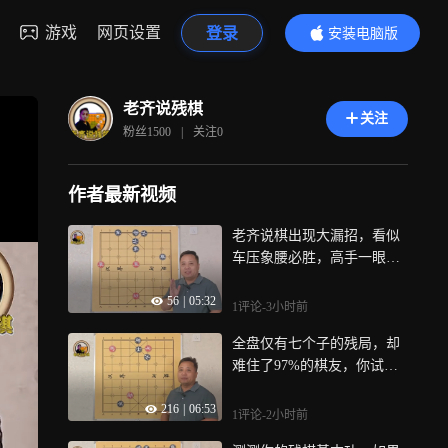
游戏
网页设置
登录
安装电脑版
内容更精彩
老齐说残棋
关注
粉丝
1500
|
关注
0
作者最新视频
老齐说棋出现大漏招，看似
车压象腰必胜，高手一眼看
出破绽！
56
|
05:32
1评论
-3小时前
全盘仅有七个子的残局，却
难住了97%的棋友，你试试
能赢吗？
216
|
06:53
1评论
-2小时前