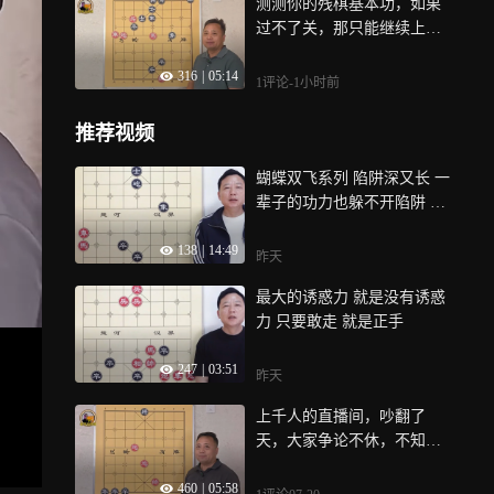
测测你的残棋基本功，如果
过不了关，那只能继续上学
前班了
316
|
05:14
1评论
-1小时前
推荐视频
蝴蝶双飞系列 陷阱深又长 一
辈子的功力也躲不开陷阱 天
外有天
138
|
14:49
昨天
最大的诱惑力 就是没有诱惑
力 只要敢走 就是正手
247
|
03:51
昨天
上千人的直播间，吵翻了
天，大家争论不休，不知道
怎么赢下这一局
460
|
05:58