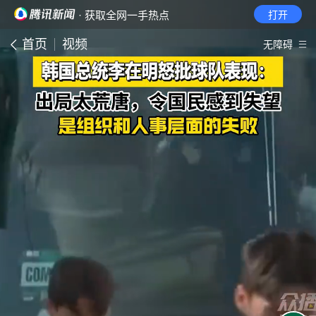
· 获取全网一手热点
打开
首页
视频
无障碍