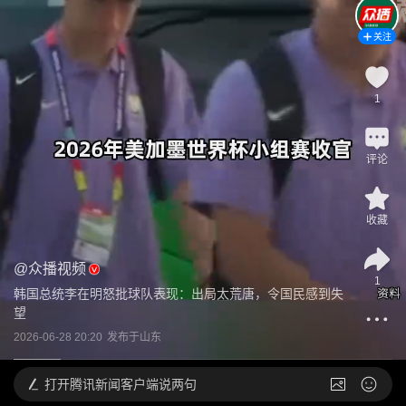
关注
1
评论
收藏
@
众播视频
1
韩国总统李在明怒批球队表现：出局太荒唐，令国民感到失
望
2026-06-28 20:20
发布于
山东
打开
腾讯新闻客户端说两句