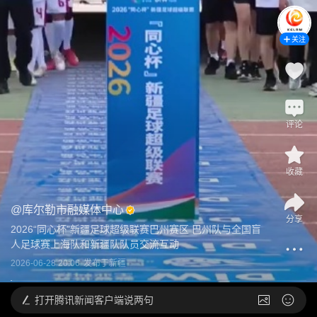
关注
评论
收藏
@
库尔勒市融媒体中心
分享
2026“同心杯”新疆足球超级联赛巴州赛区 巴州队与全国盲
人足球赛上海队和新疆队队员交流互动
2026-06-28 20:06
发布于
新疆
打开
腾讯新闻客户端说两句