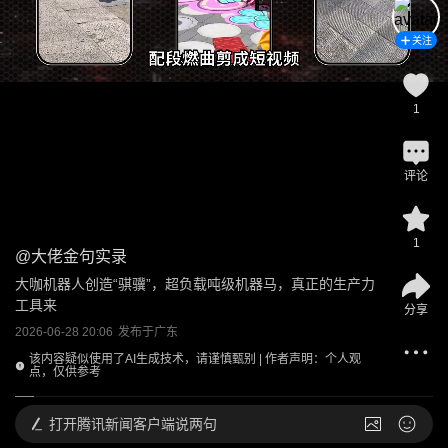
关注
1
评论
1
@
大佬金句实录
大咖机器人创造“骐骥”，超负载吨级机器马，真正的生产力
工具来
分享
2026-06-28 20:06
发布于
广东
该内容疑似使用了AI生成技术，请谨慎甄别 | 作者声明：个人观
点，仅供参考
打开
腾讯新闻客户端说两句