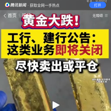
· 获取全网一手热点
打开
首页
视频
无障碍