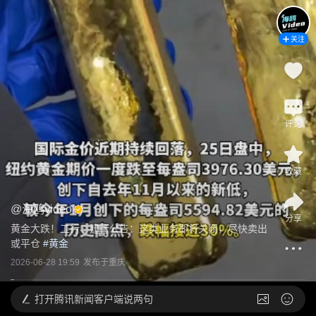
关注
评论
收藏
@
海鸥video
分享
黄金大跌！工行、建行公告：这类业务即将关闭，尽快卖出
或平仓
 #
黄金
2026-06-28 19:59
发布于
重庆
打开
腾讯新闻客户端说两句