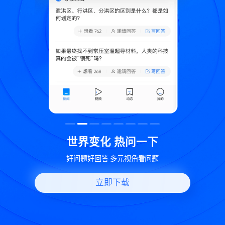
致
世界变化 热问一下
好问题好回答 多元视角看问题
立即下载