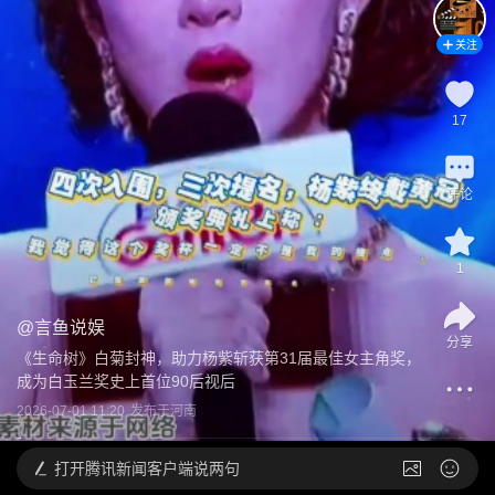
关注
17
评论
1
@
言鱼说娱
分享
《生命树》白菊封神，助力杨紫斩获第31届最佳女主角奖，
成为白玉兰奖史上首位90后视后
2026-07-01 11:20
发布于
河南
打开
腾讯新闻客户端说两句