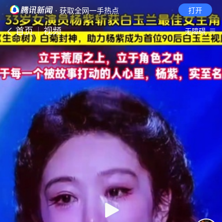
· 获取全网一手热点
打开
首页
视频
无障碍