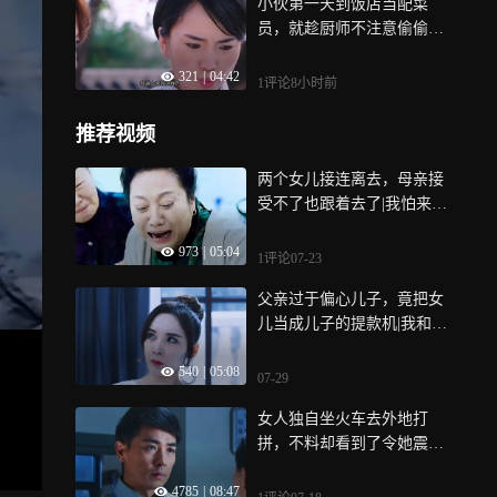
小伙第一天到饭店当配菜
员，就趁厨师不注意偷偷尝
了一口菜|欢喜盈门
321
|
04:42
1评论
8小时前
推荐视频
两个女儿接连离去，母亲接
受不了也跟着去了|我怕来不
及
973
|
05:04
1评论
07-23
父亲过于偏心儿子，竟把女
儿当成儿子的提款机|我和我
的儿女们
540
|
05:08
07-29
女人独自坐火车去外地打
拼，不料却看到了令她震惊
的一幕|永远一家人
4785
|
08:47