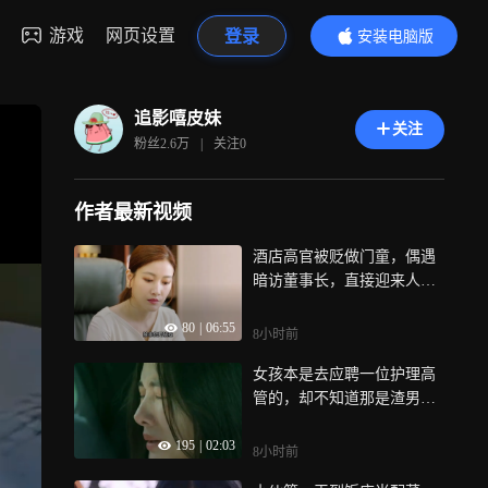
游戏
网页设置
登录
安装电脑版
内容更精彩
追影嘻皮妹
关注
粉丝
2.6万
|
关注
0
作者最新视频
酒店高官被贬做门童，偶遇
暗访董事长，直接迎来人生
新转机|坚如磐石
80
|
06:55
8小时前
女孩本是去应聘一位护理高
管的，却不知道那是渣男老
板泡妞的圈套|回响
195
|
02:03
8小时前