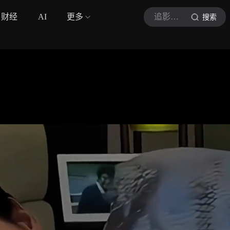
财经
AI
更多
追影嘻皮妹
搜索