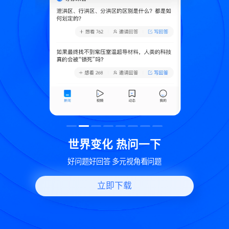
致
世界变化 热问一下
好问题好回答 多元视角看问题
立即下载