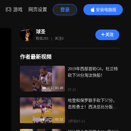
游戏
网页设置
登录
安装电脑版
内容更精彩
球圣
关注
粉丝
293
|
关注
0
作者最新视频
2019年西部首轮G6，杜兰特
砍下50分淘汰快船！
315
|
01:49
07-21
哈登和保罗联手砍下57分，
击败勇士！西决总比分扳成2
-2平（2018）
1075
|
01:51
2评论
07-13