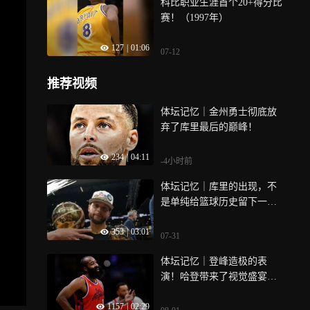
科比职业生涯首个20+得分比
赛！（1997年）
127
|
01:06
07-12
推荐视频
体坛记忆｜金州勇士彻底放
弃了库里最后的巅峰！
234
|
04:11
-4小时前
体坛记忆｜库里的出现，不
是单纯给篮球历史留下一位
优秀的控卫，而是彻底划分
353
|
03:01
了篮球的时代！
07-31
体坛记忆｜登峰造极的表
演！哈登带来了视觉盛宴！
快船大胜爵士！
1157
|
02:29