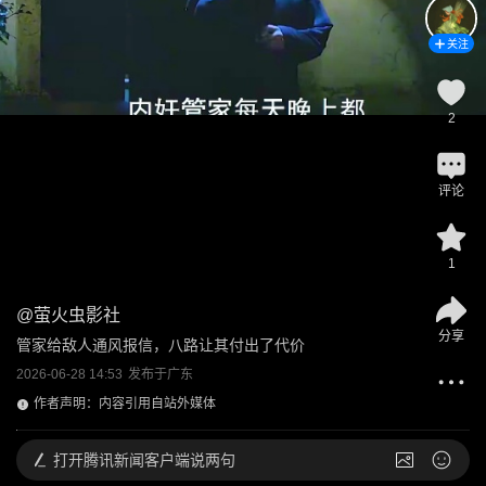
关注
2
评论
1
@
萤火虫影社
分享
管家给敌人通风报信，八路让其付出了代价
2026-06-28 14:53
发布于
广东
作者声明：内容引用自站外媒体
打开
腾讯新闻客户端说两句