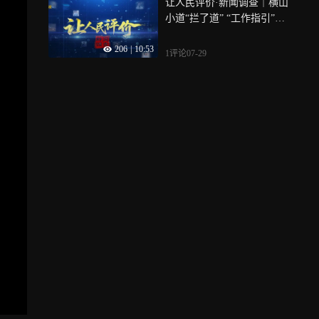
让人民评价·新闻调查｜横山
出圈
小道“拦了道” “工作指引”破
僵局
206
|
10:53
1评论
07-29