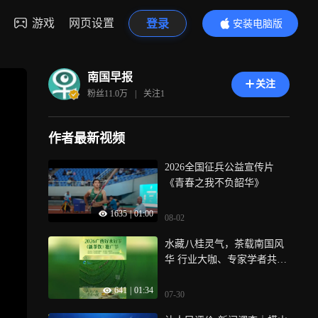
游戏
网页设置
登录
安装电脑版
内容更精彩
南国早报
关注
粉丝
11.0万
|
关注
1
作者最新视频
2026全国征兵公益宣传片
《青春之我不负韶华》
1635
|
01:00
08-02
水藏八桂灵气，茶载南国风
华 行业大咖、专家学者共同
为2026广西好水好茶（新茶
641
|
01:34
饮）推广节打CALL 邀您共
07-30
赴山水茶事，助推桂味好物