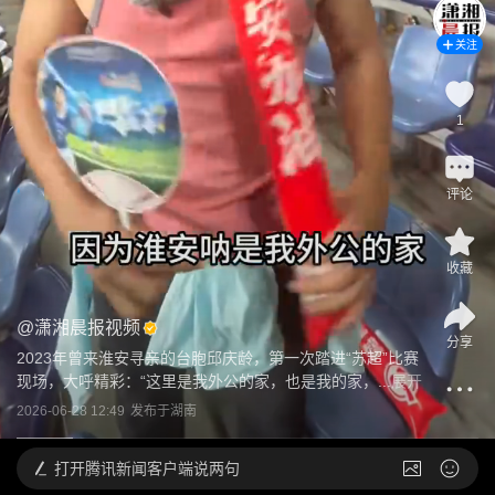
关注
1
评论
收藏
@
潇湘晨报视频
分享
2023年曾来淮安寻亲的台胞邱庆龄，第一次踏进“苏超”比赛
现场，大呼精彩：“这里是我外公的家，也是我的家，...
展开
2026-06-28 12:49
发布于
湖南
打开
腾讯新闻客户端说两句