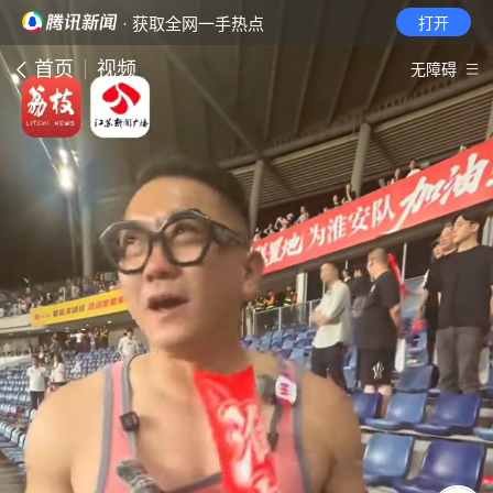
· 获取全网一手热点
打开
首页
视频
无障碍