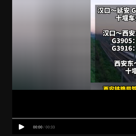
00:00
/
00:33