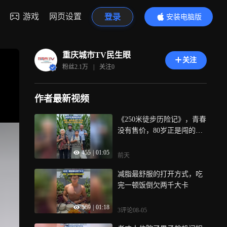
游戏
网页设置
登录
安装电脑版
内容更精彩
重庆城市TV民生眼
关注
粉丝
2.1万
|
关注
0
作者最新视频
《250米徒步历险记》，青春
没有售价，80岁正是闯的年
纪
455
|
01:05
前天
减脂最舒服的打开方式，吃
完一顿饭倒欠两千大卡
569
|
01:18
3评论
08-05