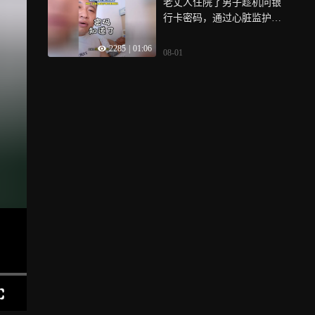
老丈人住院了男子趁机问银
行卡密码，通过心脏监护器
分辨真假
2285
|
01:06
08-01