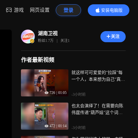
游戏
网页设置
登录
安装电脑版
内容更精彩
湖南卫视
关注
粉丝
1.7万
|
关注
1
作者最新视频
就这样可可爱爱的“拉踩”每
一个人，本来想为自己“真掌
门”正名，没想到暴露出自己
726
|
01:05
不是真的，面对陈伟霆问的
-3小时前
“会露出什么马脚”，也是幽
也太会演绎了！在需要向陈
默的回答“小马的脚”，孟子
伟霆传递“葫芦娃”这个词
义就这样小心翼翼地玩崩
时，想到模仿葫芦娃喊“爷
了，也太可爱了！
472
|
01:14
爷”进行信息传达，没想到陈
-3小时前
伟霆完全get不到，急得杨迪