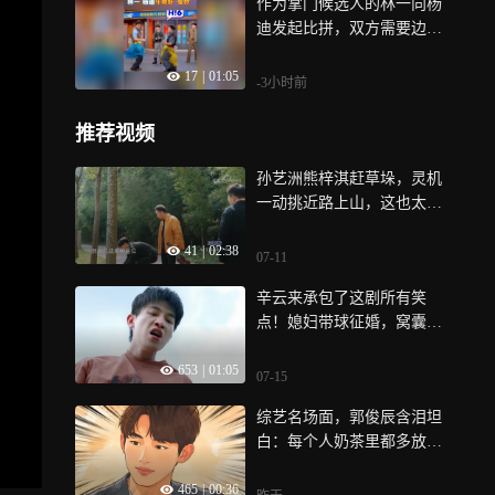
作为掌门候选人的林一向杨
一直喊“爷爷爷爷，爷爷在哪
迪发起比拼，双方需要边斗
里”，逗的大家笑个不停
舞，不甘示弱，斗舞时毫不
17
|
01:05
顾忌，简直就是“舞姿很曼
-3小时前
妙”，节目效果十足
推荐视频
孙艺洲熊梓淇赶草垛，灵机
一动挑近路上山，这也太聪
明了
41
|
02:38
07-11
辛云来承包了这剧所有笑
点！媳妇带球征婚，窝囊人
夫赛道也是给他闯进去了
653
|
01:05
《小芳》
07-15
综艺名场面，郭俊辰含泪坦
白：每个人奶茶里都多放了
三勺盐《追星星的人》
465
|
00:36