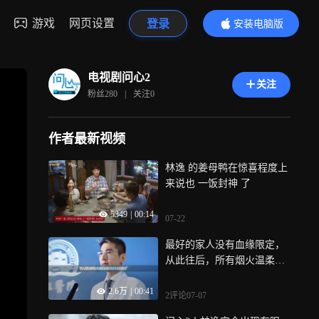
游戏
网页设置
登录
安装电脑版
内容更精彩
电视剧问心2
关注
粉丝
280
|
关注
0
作者最新视频
林逸 的姜母鸭在惊喜程度上
来说也 一饭封神 了
5349
|
00:14
07-22
最好的家人没有血缘限定，
从此往后，所有烟火温柔，
一家人共同相守
2.6万
|
00:41
2评论
07-07