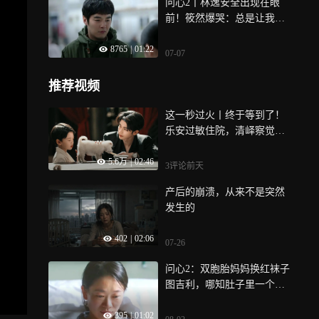
问心2丨林逸安全出现在眼
前！筱然爆哭：总是让我担
心你
8765
|
01:22
07-07
推荐视频
这一秒过火丨终于等到了！
乐安过敏住院，清峄察觉亲
生儿子身份
5.6万
|
02:46
3评论
前天
产后的崩溃，从来不是突然
发生的
402
|
02:06
07-26
问心2：双胞胎妈妈换红袜子
图吉利，哪知肚子里一个胎
儿出了问题
395
|
01:02