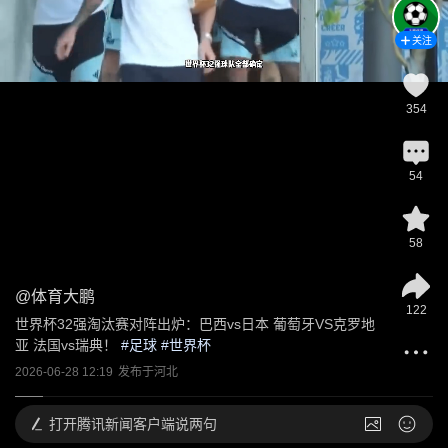
关注
354
54
58
@
体育大鹏
122
世界杯32强淘汰赛对阵出炉：巴西vs日本 葡萄牙VS克罗地
亚 法国vs瑞典！
 #
足球
 #
世界杯
2026-06-28 12:19
发布于
河北
打开
腾讯新闻客户端说两句