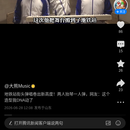
关注
86
15
26
@
大熊Music
23
地铁站街头弹唱卷出新高度！两人抬琴一人弹，网友：这个
造型我DNA动了
2026-06-28 12:08
发布于
山东
打开
腾讯新闻客户端说两句