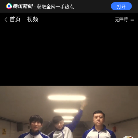
· 获取全网一手热点
打开
首页
视频
无障碍