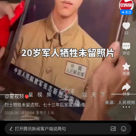
关注
13
评论
收藏
分享
@
星视频
烈士牺牲未留遗照，七十三年后家属迎画像
2026-06-28 12:04
发布于
上海
打开
腾讯新闻客户端说两句