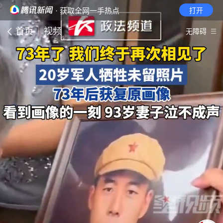
· 获取全网一手热点
打开
首页
视频
无障碍