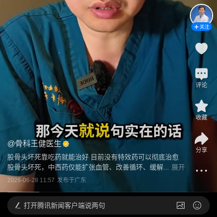
关注
评论
收藏
@
骨科王健医生
分享
股骨头坏死靠吃药就能治好 目前没有特效药可以彻底治愈
股骨头坏死，中西药仅能扩张血管、改善循环、缓解...
展开
2026-06-28 11:57
发布于
广东
打开
腾讯新闻客户端说两句