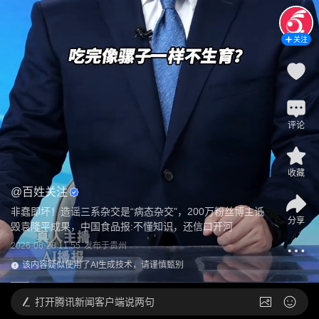
关注
评论
收藏
@
百姓关注
非蠢即坏！造谣三系杂交是“病态杂交”，200万粉丝博主诋
分享
毁袁隆平成果，中国食品报:不懂知识，还信口开河
2026-06-28 11:55
发布于
贵州
该内容疑似使用了AI生成技术，请谨慎甄别
打开
腾讯新闻客户端说两句