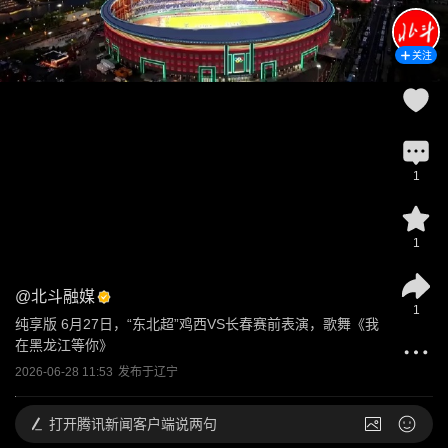
关注
1
1
@
北斗融媒
1
纯享版 6月27日，“东北超”鸡西VS长春赛前表演，歌舞《我
在黑龙江等你》
2026-06-28 11:53
发布于
辽宁
打开
腾讯新闻客户端说两句