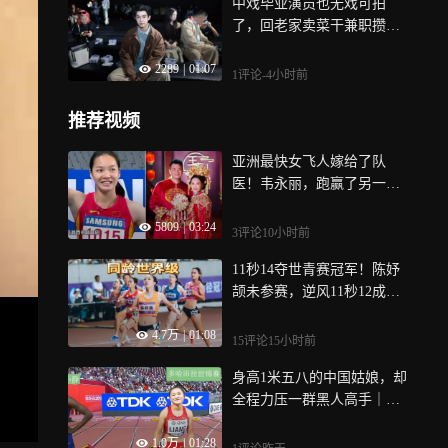
中戏毕业演员也无戏可拍
了，回老家卖菜干兼职攒钱
结婚，将自己拍短剧
2289
|
01:07
1评论
-4小时前
推荐视频
亚洲最快女飞人嫁给了队
医！韦永丽，跑赢了另一种
幸福 | 球色生香
5809
|
03:24
3评论
10小时前
11秒14夺世青赛冠军！陈妤
颉未参赛，逆风11秒12成绩
同龄世界级
4.7万
|
01:08
15评论
15小时前
身高1米五八的中国姑娘，却
全程力压一群黑人高手｜体
坛记忆
1.0万
|
01:28