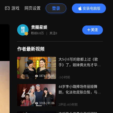
游戏
网页设置
登录
安装电脑版
内容更精彩
贵圈星娱
关注
粉丝
6.0万
|
关注
0
作者最新视频
大S小S写的歌都上过《歌
手》了，姐妹俩太有才华，
曾以ASOS组合出道
1874
|
01:05
-5小时前
44岁李小璐捧场佟丽娅舞
剧，化淡妆皮肤白皙，与董
璇母女合影笑脸盈盈
3318
|
01:06
2评论
-4小时前