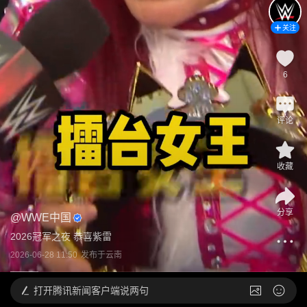
关注
6
评论
收藏
分享
@
WWE中国
2026冠军之夜 恭喜紫雷
2026-06-28 11:50
发布于
云南
打开
腾讯新闻客户端说两句