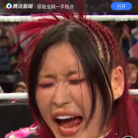
· 获取全网一手热点
打开
首页
视频
无障碍