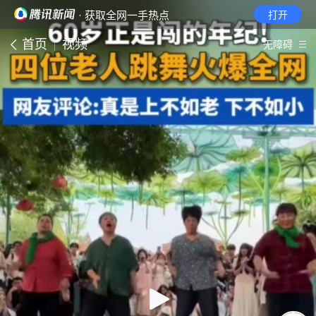
· 获取全网一手热点
打开
首页
视频
无障碍