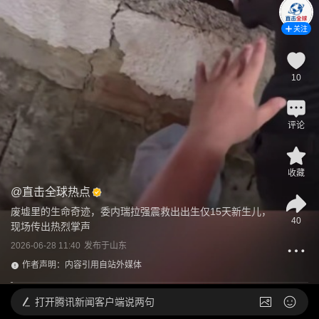
关注
10
评论
收藏
@
直击全球热点
废墟里的生命奇迹，委内瑞拉强震救出出生仅15天新生儿，
40
现场传出热烈掌声
2026-06-28 11:40
发布于
山东
作者声明：内容引用自站外媒体
打开
腾讯新闻客户端说两句