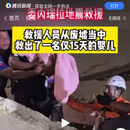
· 获取全网一手热点
打开
首页
视频
无障碍