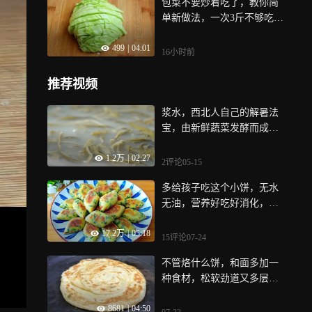
包菜不要炒着吃了，教你简
单新做法，一次3斤不够吃，
比吃肉还香
499
|
04:01
16小时前
推荐视频
浆水，西北人自己的解暑法
宝，由新鲜蔬菜发酵而成，
与面食搭配，简直是美味
1.2万
|
02:27
2评论
05-15
多给孩子吃这个小饼，无水
无油，营养好吃好消化，孩
子超喜欢
17.2万
|
05:18
15评论
07-24
不管烙什么饼，和面多加一
种食材，松软劲道又多层，
学会可以开店
8681
|
04:50