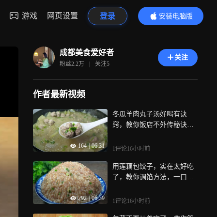
游戏
网页设置
登录
安装电脑版
内容更精彩
成都美食爱好者
关注
粉丝
2.2万
|
关注
5
作者最新视频
冬瓜羊肉丸子汤好喝有诀
窍，教你饭店不外传秘诀，
鲜嫩多汁还不膻
164
|
06:31
1评论
16小时前
用莲藕包饺子，实在太好吃
了，教你调馅方法，一口一
个真香
292
|
06:39
1评论
16小时前