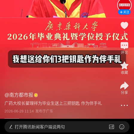
关注
1
评论
收藏
分享
@
南方都市报
广药大校长翟理祥为毕业生送上三把钥匙 作为伴手礼
2026-06-28 11:14
发布于
广东
打开
腾讯新闻客户端说两句