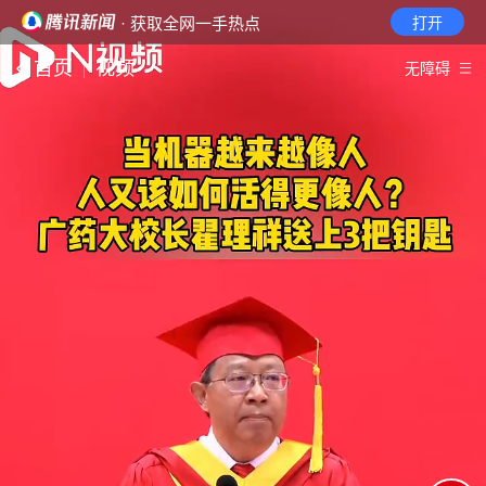
· 获取全网一手热点
打开
首页
视频
无障碍