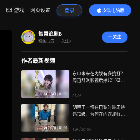
游戏
网页设置
登录
安装电脑版
内容更精彩
智慧追剧B
关注
粉丝
1.2万
|
关注
0
作者最新视频
东申未来在内娱有多抗打？
周迅舒淇影视后撑起半壁江
山，张婧仪实力当红，文淇
2243
|
01:03
强势加盟锐不可挡
07-06
明明王一博在巴黎时装周待
遇顶级，为何在内娱却鲜少
见到热搜？回看博帝过往硬
2078
|
01:01
核操作，不愧是乐华头号“逆
1评论
07-06
子”