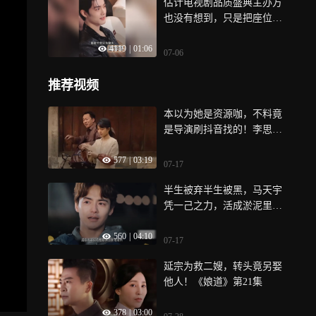
估计电视剧品质盛典主办方
也没有想到，只是把座位换
成一人一沙发，竟意外接住
4119
|
01:06
了泼天的富贵
07-06
推荐视频
本以为她是资源咖，不料竟
是导演刷抖音找的！李思潼
凭啥逆转人生
577
|
03:19
07-17
半生被弃半生被黑，马天宇
凭一己之力，活成淤泥里的
光！
560
|
04:10
07-17
延宗为救二嫂，转头竟另娶
他人！《娘道》第21集
378
|
03:00