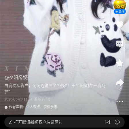
关注
8
1
2
@
夕阳缘娱
白鹿哽咽告白，呵呵连说三个“很好”！十年闺蜜情“一鹿呵
2
护”
2026-06-28 11:07
发布于
广东
作者声明：个人观点，仅供参考
打开
腾讯新闻客户端说两句