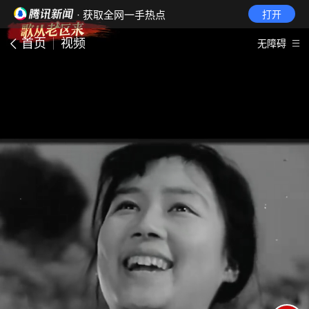
· 获取全网一手热点
打开
首页
视频
无障碍