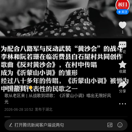
关注
1
评论
收藏
@
极目视频
分享
歌从老区来 | 从战歌到颂歌：《沂蒙山小调》唱出无限好风
光
2026-06-28 10:52
发布于
湖北
打开
腾讯新闻客户端说两句