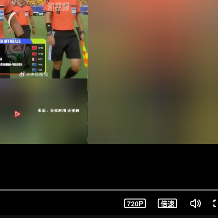
720P
倍速