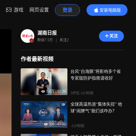
游戏
网页设置
登录
安装电脑版
内容更精彩
湖南日报
关注
粉丝
7.5万
|
关注
2
作者最新视频
台风“白海豚”将影响多个省
专家版防护指南请收好
1.0万
|
02:20
3评论
-5小时前
全球高温热浪“集体失控” 地
球“闹脾气”我们该咋办？
320
|
03:02
-5小时前