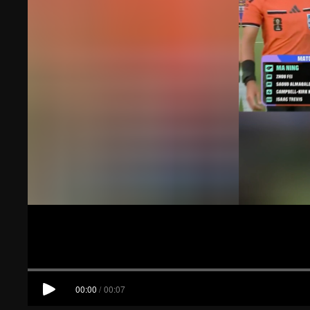
00:00
/
00:07