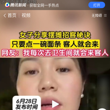
· 获取全网一手热点
打开
首页
视频
无障碍