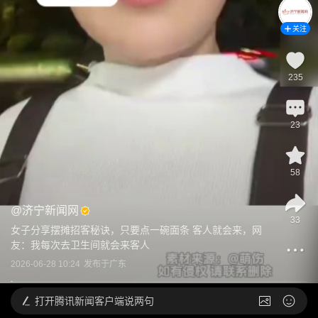
关注
235
23
58
@
济宁新闻网
33
女子分享摆摊招客秘诀，只要点一碗面条 客人就会来，网
友：我每次去卫生间就会来客人
2026-06-28 10:24
发布于
广东
打开
腾讯新闻客户端说两句