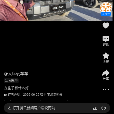
关注
评论
收藏
@
大犇玩车车
分享
AI章节
方盒子有什么好
作者声明：2026-06-26 摄于 甘肃嘉峪关
打开
腾讯新闻客户端说两句