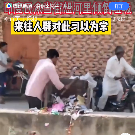
· 获取全网一手热点
打开
首页
视频
无障碍