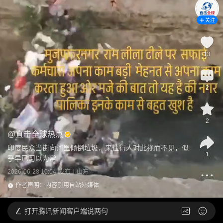
关注
13
2
2
@
直击全球热点
印度民众当街向河里倾倒垃圾，来往行人对此视而不见，似
1
乎早已习以为常
2026-06-28 10:04
发布于
山东
作者声明：内容引用自站外媒体
打开
腾讯新闻客户端说两句