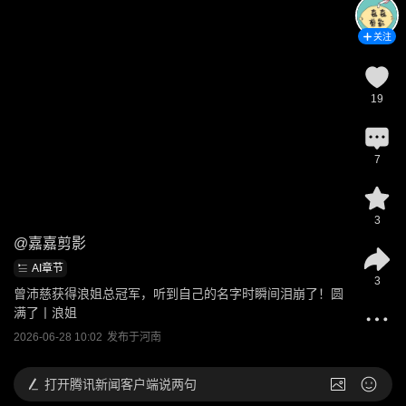
关注
19
7
3
@
嘉嘉剪影
AI章节
3
曾沛慈获得浪姐总冠军，听到自己的名字时瞬间泪崩了！圆
满了丨浪姐
2026-06-28 10:02
发布于
河南
打开
腾讯新闻客户端说两句