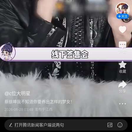
关注
评论
收藏
分享
@
c位大明星
蔡徐坤我不知道你要养出怎样的梦女！
2026-06-28 03:48
发布于
江西
打开
腾讯新闻客户端说两句