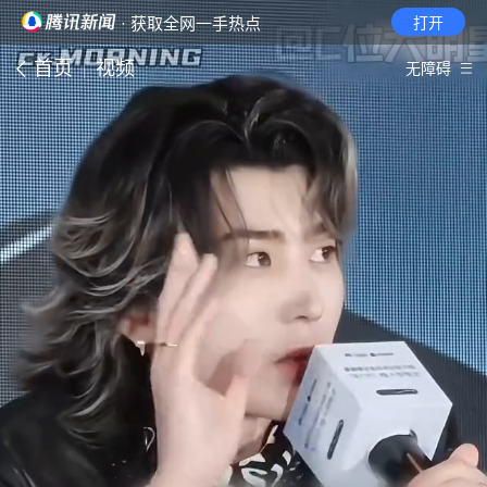
· 获取全网一手热点
打开
首页
视频
无障碍