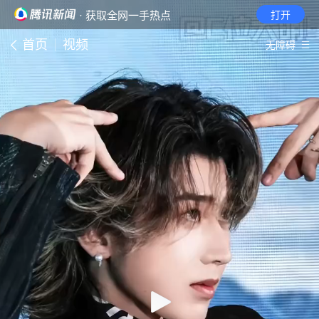
· 获取全网一手热点
打开
首页
视频
无障碍