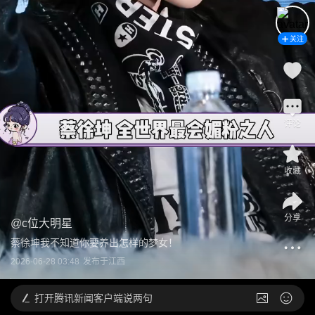
关注
评论
收藏
分享
@
c位大明星
蔡徐坤我不知道你要养出怎样的梦女！
2026-06-28 03:48
发布于
江西
打开
腾讯新闻客户端说两句