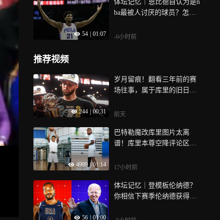
体坛记忆｜恩比德自认为是n
ba最被人讨厌的球员？怎么
可能？我就是你“粉丝”
54
|
01:07
-6小时前
推荐视频
岁月留痕！翻看三年前的赛
场往事，属于库里的旧日回
忆｜体坛记忆
244
|
00:31
前天
巴特勒魔改库里图片太离
谱！库里本尊空降评论区：
你搞啥这是
4989
|
01:14
17小时前
体坛记忆｜登模板伦纳德？
你相信下赛季伦纳德获得mv
p和布朗尼获得最佳新秀谁的
56
|
01:00
概率大？