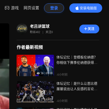
游戏
网页设置
登录
安装电脑版
内容更精彩
老吕讲篮球
关注
粉丝
402
|
关注
0
作者最新视频
体坛记忆｜登模板伦纳德？
你相信下赛季伦纳德获得mv
p和布朗尼获得最佳新秀谁的
56
|
01:00
概率大？
-6小时前
体坛记忆｜是什么让恩比德
屡屡说出让人反感的言论
呢？除了他本人的低情商，
27
|
03:01
就俩字“惯的”
-6小时前