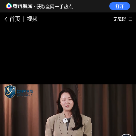
· 获取全网一手热点
打开
首页
视频
无障碍