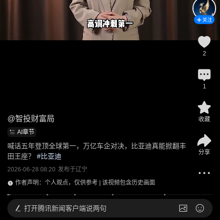
关注
2
1
@
智投财富局
收藏
AI章节
喊话五年登顶全球第一，万亿车企对决，比亚迪真能掀翻丰
分享
田王座？
 #
比亚迪
2026-06-28 08:20
发布于
辽宁
作者声明：个人观点，仅供参考 | 该视频包含历史画面
打开
腾讯新闻客户端说两句