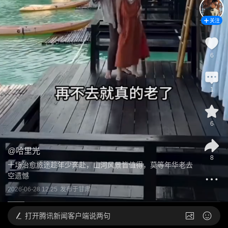
关注
6
1
6
@
哈里光
8
十场治愈旅途趁年少奔赴，山河风景皆值得，莫等年华老去
空遗憾
2026-06-28 12:25
发布于
甘肃
打开
腾讯新闻客户端说两句