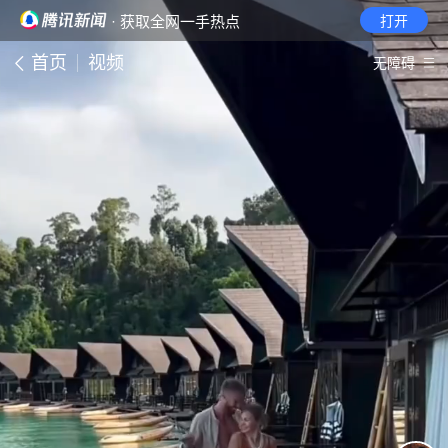
· 获取全网一手热点
打开
首页
视频
无障碍