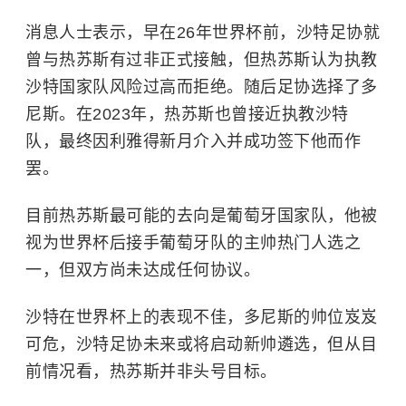
消息人士表示，早在26年世界杯前，沙特足协就
曾与热苏斯有过非正式接触，但热苏斯认为执教
沙特国家队风险过高而拒绝。随后足协选择了多
尼斯。在2023年，热苏斯也曾接近执教沙特
队，最终因利雅得新月介入并成功签下他而作
罢。
目前热苏斯最可能的去向是葡萄牙国家队，他被
视为世界杯后接手葡萄牙队的主帅热门人选之
一，但双方尚未达成任何协议。
沙特在世界杯上的表现不佳，多尼斯的帅位岌岌
可危，沙特足协未来或将启动新帅遴选，但从目
前情况看，热苏斯并非头号目标。