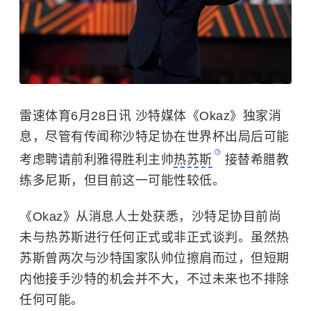
雷速体育6月28日讯 沙特媒体《Okaz》独家消
息，尽管有传闻称沙特足协在世界杯出局后可能
考虑聘请前利雅得胜利主帅
热苏斯
接替希腊教
练多尼斯，但目前这一可能性较低。
《Okaz》从消息人士处获悉，沙特足协目前尚
未与热苏斯进行任何正式或非正式谈判。虽然热
苏斯曾两次与沙特国家队帅位擦肩而过，但短期
内他接手沙特的机会并不大，不过未来也不排除
任何可能。