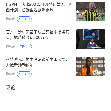
ESPN：法比尼奥离开沙特后暂无回巴
西计划，首选重返欧洲踢球
懂球帝
打开APP
官方：沙尔克签下法兰克福中场埃宾
贝；据悉转会费100万欧
懂球帝
打开APP
科特迪瓦足协主席暗讽前主帅法埃，
力挺新帅勒纳尔
懂球帝
打开APP
评论