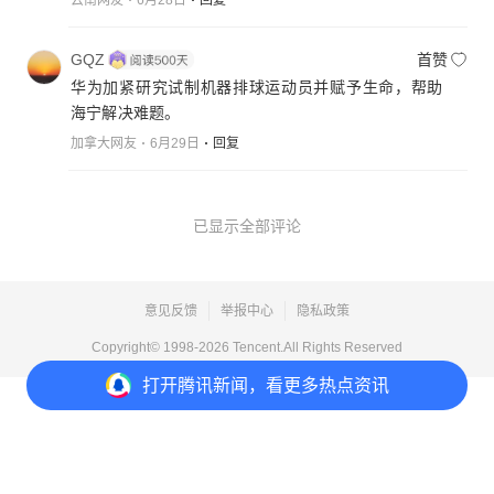
云南网友
6月28日
回复
GQZ
首赞
华为加紧研究试制机器排球运动员并赋予生命，帮助
海宁解决难题。
加拿大网友
6月29日
回复
已显示全部评论
意见反馈
举报中心
隐私政策
Copyright© 1998-
2026
Tencent.All Rights Reserved
打开
腾讯新闻，看更多热点资讯