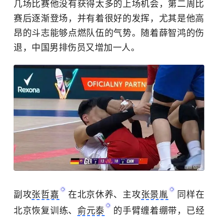
几场比赛他没有获得太多的上场机会，第二周比
赛后逐渐登场，并有着很好的发挥，尤其是他高
昂的斗志能够点燃队伍的气势。随着薛智鸿的伤
退，中国男排伤员又增加一人。
副攻
张哲嘉
在北京休养、主攻
张景胤
同样在
北京恢复训练、
俞元泰
的手臂缠着绷带，已经