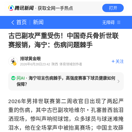
· 获取全网一手热点
打开
首页
新闻
无障碍
古巴副攻严重受伤！中国奇兵骨折世联
赛报销，海宁：伤病问题棘手
排球黄金眼
关注
2026年6月28日23:42
陕西
体育领域创作者
问AI
·
海宁坦言伤病棘手，高强度赛事下球员健康如何
保障？
2026年男排世联赛第二周收官日出现了两起严
重的伤病，其中古巴副攻哈维尔・孔塞普西翁泪
洒现场，惨叫声响彻球馆，众多球员与球迷难掩
泪水，他在全场掌声中被抬离赛场；中国主攻薛