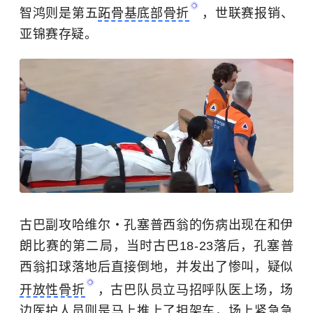
智鸿则是第五
跖骨基底部骨折
，世联赛报销、
亚锦赛存疑。
古巴副攻哈维尔・孔塞普西翁的伤病出现在和伊
朗比赛的第二局，当时古巴18-23落后，孔塞普
西翁扣球落地后直接倒地，并发出了惨叫，疑似
开放性骨折
，古巴队员立马招呼队医上场，场
边医护人员则是马上推上了担架车，场上紧急急