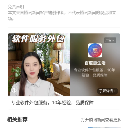
免责声明
本文来自腾讯新闻客户端创作者，不代表腾讯新闻的观点和立
场。
广告
了解详情
专业软件外包服务，10年经验，品质保障
相关推荐
打开腾讯新闻查看更多