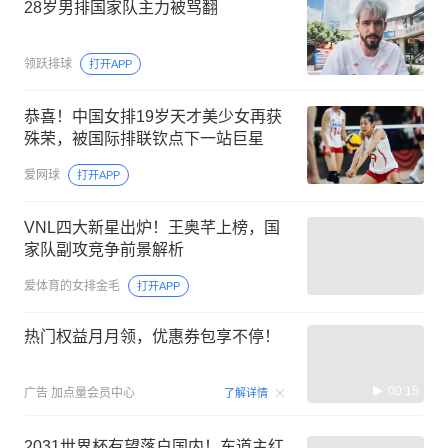
28岁男排国家队主力被骂翻
领跃排球
打开APP
恭喜！中国女排19岁天才美少女再获
殊荣，被国际排联钦点下一站巨星
爱网球
打开APP
VNL四大新星出炉！王奥芊上榜，国
家队副攻竞争前景解析
爱体育的女排金毛
打开APP
热门权益月月领，优惠券包享不停！
00:15
广告
加点量会员中心
了解详情
2031世界杯有望落户国内！东道主红