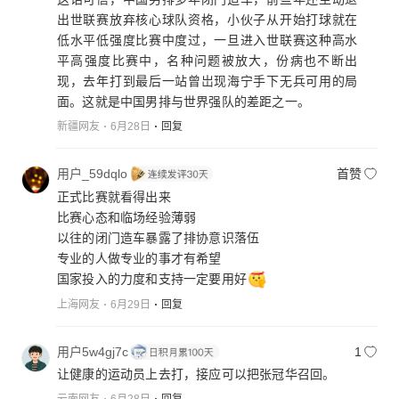
出世联赛放弃核心球队资格，小伙子从开始打球就在
低水平低强度比赛中度过，一旦进入世联赛这种高水
平高强度比赛中，名种问题被放大，份病也不断出
现，去年打到最后一站曾岀现海宁手下无兵可用的局
面。这就是中国男排与世界强队的差距之一。
新疆网友
6月28日
回复
用户_59dqlo
首赞
正式比赛就看得出来
比赛心态和临场经验薄弱
以往的闭门造车暴露了排协意识落伍
专业的人做专业的事才有希望
国家投入的力度和支持一定要用好
上海网友
6月29日
回复
用户5w4gj7c
1
让健康的运动员上去打，接应可以把张冠华召回。