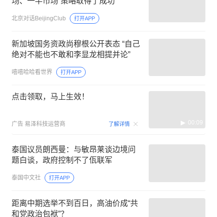
场、一半市场”策略取得了成功
北京对话BeijingClub
打开APP
新加坡国务资政尚穆根公开表态 “自己
绝对不能也不敢和李显龙相提并论”
嘻嘻哈哈看世界
打开APP
点击领取，马上生效！
00:09
广告
易泽科技运营商
了解详情
泰国议员朗西曼：与敏昂莱谈边境问
题白谈，政府控制不了佤联军
泰国中文社
打开APP
距离中期选举不到百日，高油价成“共
和党政治包袱”？