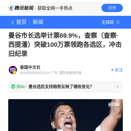
· 获取全网一手热点
打开
首页
新闻
无障碍
曼谷市长选举计票69.9%，查察（查察·
西提潘）突破100万票领跑各选区，冲击
旧纪录
泰国中文社
关注
2026年6月28日23:24
广东
国际领域创作者
问AI
·
曼谷选民支持趋势反映了哪些变化？